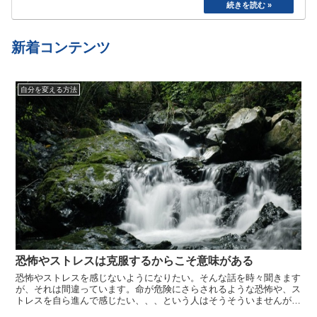
た。食べたら寝る、めんどくさいから明日でいい
や、、と言い続けて結局やらない、忘れてしまう
etc…
新着コンテンツ
自分を変える方法
恐怖やストレスは克服するからこそ意味がある
恐怖やストレスを感じないようになりたい。そんな話を時々聞きます
が、それは間違っています。命が危険にさらされるような恐怖や、ス
トレスを自ら進んで感じたい、、、という人はそうそういませんが、
それを感じないようになりたい、と言う人はけっこう居るんじゃない