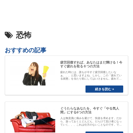
恐怖
おすすめの記事
疲労回復すれば、あなたはまだ輝ける！今
すぐ疲れを取る６つの方法
疲れた時には、誰もが今すぐ疲労回復したいな
ぁ、、、と思いますよね、しかし、この「疲れてい
る状態」を当たり前にしてはいけません。疲れてい
る事が当たり前なると、自分が疲れている事にもや
がて気付かなくなってしまいます。「最近疲れてい
ますよね」と誰かに声を掛けられるまで、自分は大
丈夫と思ってしまっていたり、いつのまにか覇気が
感…
ぐうたらなあなたを、今すぐ「やる気人
間」にする6つの方法
人は無意識に痛みを避けて、快楽を求めます。だか
ら、放っておくとどんどん、だらけて怠け者になっ
ていく、、、これは仕方のないことなのです。で
も、そのままじゃちょっとマズい、、、ですよね。
私も以前は、おもいきり、「ぐうたら属性」でし