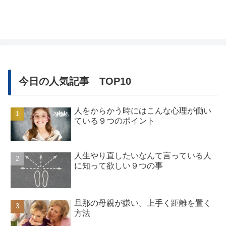
でしょうか？そうすれば・怖いもの無し・無敵だ！ 誰にも負けない
気がする・...
今日の人気記事 TOP10
人をからかう時にはこんな心理が働い
ている９つのポイント
人生やり直したいなんて言っている人
に知って欲しい９つの事
旦那の母親が嫌い。上手く距離を置く
方法