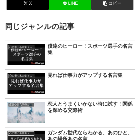
X
LINE
コピー
同じジャンルの記事
僕達のヒーロー！スポーツ選手の名言
心に響く名言集（動画）
集
見れば仕事力がアップする名言集
心に響く名言集（動画）
恋人とうまくいかない時に試す！関係
恋愛や男女関係の悩み
を深める交際術
ガンダム世代ならわかる、あのひと、
心に響く名言集（動画）
あの場所あの名言