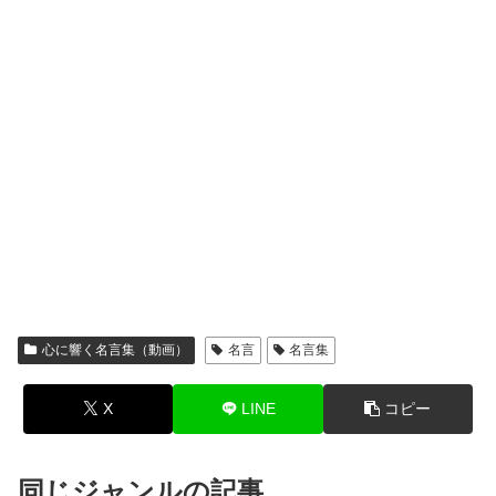
心に響く名言集（動画）
名言
名言集
X
LINE
コピー
同じジャンルの記事