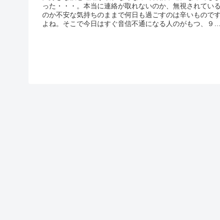
った・・・。本当に連絡が取れないのか、無視されてい
のか不安な気持ちのままで何日も過ごすのは辛いもので
よね。そこで今日はすぐ音信不通になる人のがもつ、９
の心理をもとに、原因は相手の身勝手な理由なのか、自
に何か問題がないのか考えた上で、次のアクションを起
すか、相...