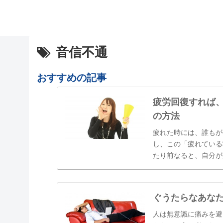
音信不通
おすすめの記事
疲労回復すれば
の方法
疲れた時には、誰もが
し、この「疲れている
たり前なると、自分が
「最近疲れていますよ
しまっていたり、いつ
ぐうたらなあな
人は無意識に痛みを避