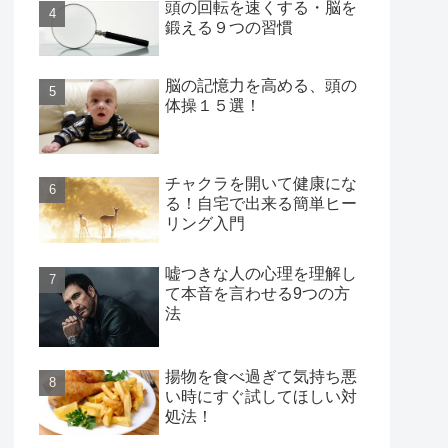
頭の回転を速くする・脳を
鍛える９つの習慣
脳の記憶力を高める、頭の
体操１５選！
チャクラを開いて健康にな
る！自宅で出来る簡単ヒー
リング入門
嘘つきな人の心理を理解し
て本音を言わせる9つの方
法
揚物を食べ過ぎて気持ち悪
い時にすぐ試してほしい対
処法！