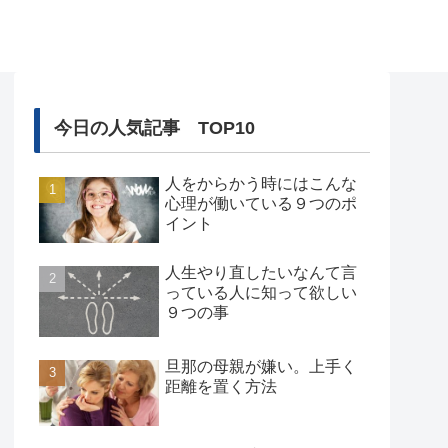
今日の人気記事 TOP10
人をからかう時にはこんな
心理が働いている９つのポ
イント
人生やり直したいなんて言
っている人に知って欲しい
９つの事
旦那の母親が嫌い。上手く
距離を置く方法