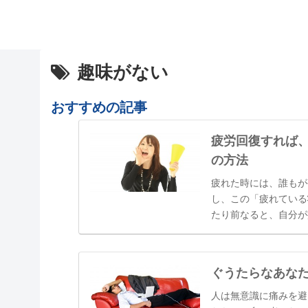
趣味がない
おすすめの記事
疲労回復すれば
の方法
疲れた時には、誰もが
し、この「疲れている
たり前なると、自分が
「最近疲れていますよ
しまっていたり、いつ
ぐうたらなあな
人は無意識に痛みを避