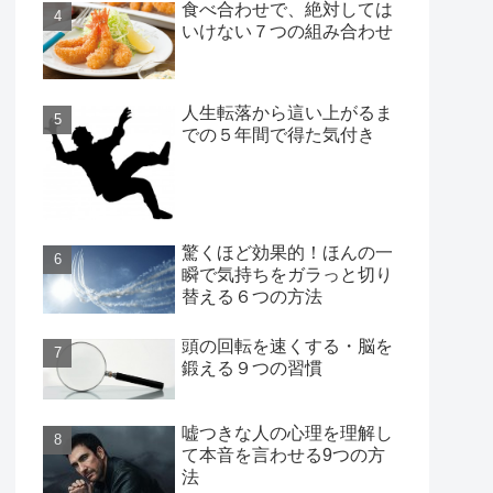
食べ合わせで、絶対しては
いけない７つの組み合わせ
人生転落から這い上がるま
での５年間で得た気付き
驚くほど効果的！ほんの一
瞬で気持ちをガラっと切り
替える６つの方法
頭の回転を速くする・脳を
鍛える９つの習慣
嘘つきな人の心理を理解し
て本音を言わせる9つの方
法