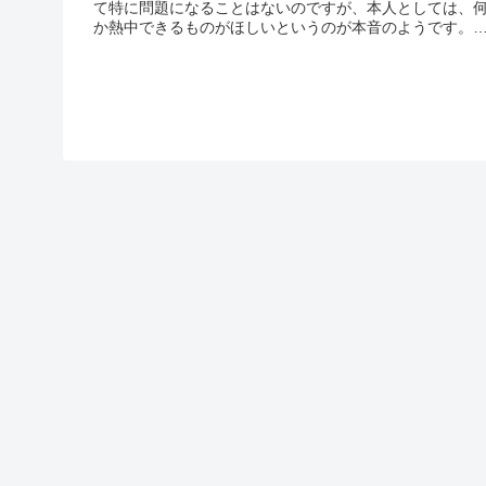
て特に問題になることはないのですが、本人としては、
か熱中できるものがほしいというのが本音のようです。
しかに、家族や友人、知人たちが趣味に興じているのを
ていると、没頭できる何かを持ちたいという気になるの
うなづけ...