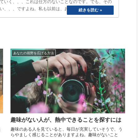
ていく、、、これは仕方のないことなのです。でも、その
い、、、ですよね。私も以前は、おもいきり、「ぐうたら
ら寝る、めんどくさいから明日でいいや、、と言い続けて
まうetc…
あなたの視野を広げる方法
趣味がない人が、熱中できることを探すには
趣
趣味のある人を見ていると、毎日が充実していそうで、う
っ
らやましく感じることがありますよね。趣味がないこと