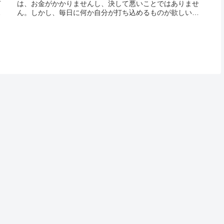
何
は、お金がかかりませんし、決して悪いことではありませ
た
ん。しかし、毎日に何か自分が打ち込めるものが欲しいと
見
いう人は、これから新たな趣味を探してみるのも良いので
も
はないでしょうか。近年では趣味がない人が増えているこ
とが、社会...