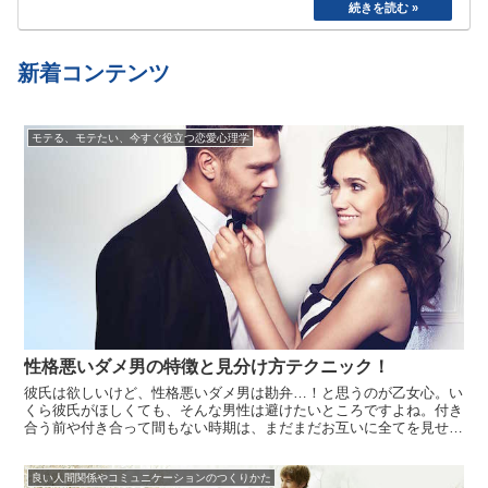
た。食べたら寝る、めんどくさいから明日でいい
や、、と言い続けて結局やらない、忘れてしまう
etc…
新着コンテンツ
モテる、モテたい、今すぐ役立つ恋愛心理学
性格悪いダメ男の特徴と見分け方テクニック！
彼氏は欲しいけど、性格悪いダメ男は勘弁…！と思うのが乙女心。い
くら彼氏がほしくても、そんな男性は避けたいところですよね。付き
合う前や付き合って間もない時期は、まだまだお互いに全てを見せて
おらず、良い人だと思っていたけど実は性格悪い男だった！と後から
気づくことも多いもの。完全に気持ちが入ってからその事実が発覚し
良い人間関係やコミュニケーションのつくりかた
た場合は、...