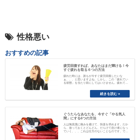
性格悪い
おすすめの記事
疲労回復すれば、あなたはまだ輝ける！今
すぐ疲れを取る６つの方法
疲れた時には、誰もが今すぐ疲労回復したいな
ぁ、、、と思いますよね、しかし、この「疲れてい
る状態」を当たり前にしてはいけません。疲れてい
る事が当たり前なると、自分が疲れている事にもや
がて気付かなくなってしまいます。「最近疲れてい
ますよね」と誰かに声を掛けられるまで、自分は大
丈夫と思ってしまっていたり、いつのまにか覇気が
感…
ぐうたらなあなたを、今すぐ「やる気人
間」にする6つの方法
人は無意識に痛みを避けて、快楽を求めます。だか
ら、放っておくとどんどん、だらけて怠け者になっ
ていく、、、これは仕方のないことなのです。で
も、そのままじゃちょっとマズい、、、ですよね。
私も以前は、おもいきり、「ぐうたら属性」でし