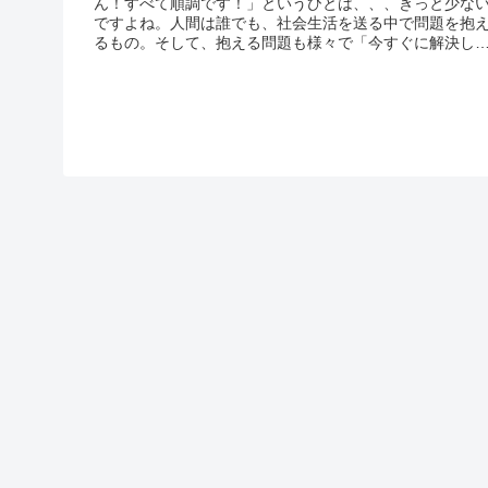
ん！すべて順調です！」というひとは、、、きっと少な
ですよね。人間は誰でも、社会生活を送る中で問題を抱
るもの。そして、抱える問題も様々で「今すぐに解決し
ければ！」という問題もあれば、「まぁ、じっくりと解
策を探していきましょう！」というものもあるでしょう
しかし、問...