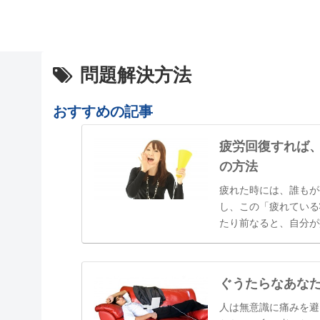
問題解決方法
おすすめの記事
疲労回復すれば
の方法
疲れた時には、誰もが
し、この「疲れている
たり前なると、自分が
「最近疲れていますよ
しまっていたり、いつ
ぐうたらなあな
人は無意識に痛みを避