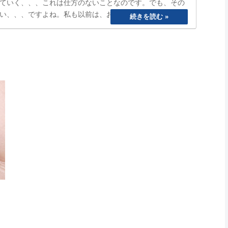
ていく、、、これは仕方のないことなのです。でも、その
い、、、ですよね。私も以前は、おもいきり、「ぐうたら
ら寝る、めんどくさいから明日でいいや、、と言い続けて
まうetc…