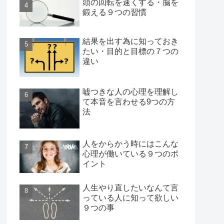
頭の回転を速くする・脳を
鍛える９つの習慣
結果を出す為に知っておき
たい・目的と目標の７つの
違い
嘘つきな人の心理を理解し
て本音を言わせる9つの方
法
人をからかう時にはこんな
心理が働いている９つのポ
イント
人生やり直したいなんて言
っている人に知って欲しい
９つの事