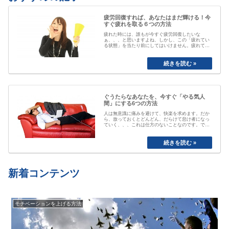
疲労回復すれば、あなたはまだ輝ける！今
すぐ疲れを取る６つの方法
疲れた時には、誰もが今すぐ疲労回復したいな
ぁ、、、と思いますよね、しかし、この「疲れてい
る状態」を当たり前にしてはいけません。疲れてい
る事が当たり前なると、自分が疲れている事にもや
がて気付かなくなってしまいます。「最近疲れてい
ますよね」と誰かに声を掛けられるまで、自分は大
丈夫と思ってしまっていたり、いつのまにか覇気が
感…
ぐうたらなあなたを、今すぐ「やる気人
間」にする6つの方法
人は無意識に痛みを避けて、快楽を求めます。だか
ら、放っておくとどんどん、だらけて怠け者になっ
ていく、、、これは仕方のないことなのです。で
も、そのままじゃちょっとマズい、、、ですよね。
私も以前は、おもいきり、「ぐうたら属性」でし
た。食べたら寝る、めんどくさいから明日でいい
や、、と言い続けて結局やらない、忘れてしまう
etc…
新着コンテンツ
モチベーションを上げる方法