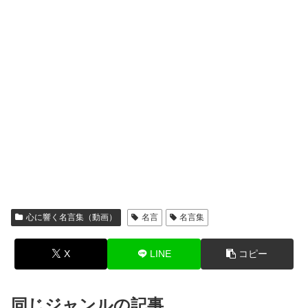
心に響く名言集（動画）
名言
名言集
X
LINE
コピー
同じジャンルの記事