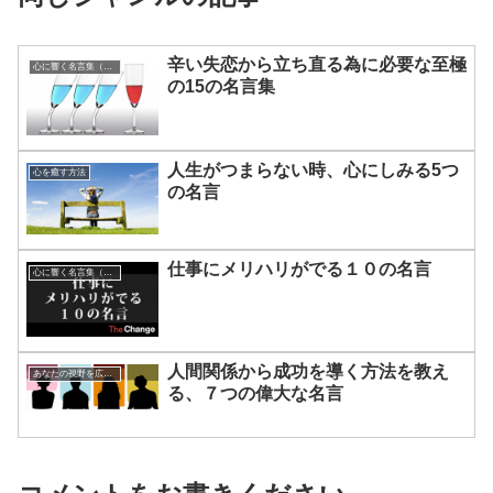
辛い失恋から立ち直る為に必要な至極
心に響く名言集（動画）
の15の名言集
人生がつまらない時、心にしみる5つ
心を癒す方法
の名言
仕事にメリハリがでる１０の名言
心に響く名言集（動画）
人間関係から成功を導く方法を教え
あなたの視野を広げる方法
る、７つの偉大な名言