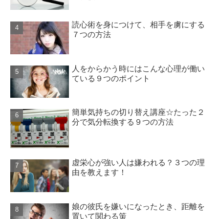
読心術を身につけて、相手を虜にする
７つの方法
人をからかう時にはこんな心理が働い
ている９つのポイント
簡単気持ちの切り替え講座☆たった２
分で気分転換する９つの方法
虚栄心が強い人は嫌われる？３つの理
由を教えます！
娘の彼氏を嫌いになったとき、距離を
置いて関わる策