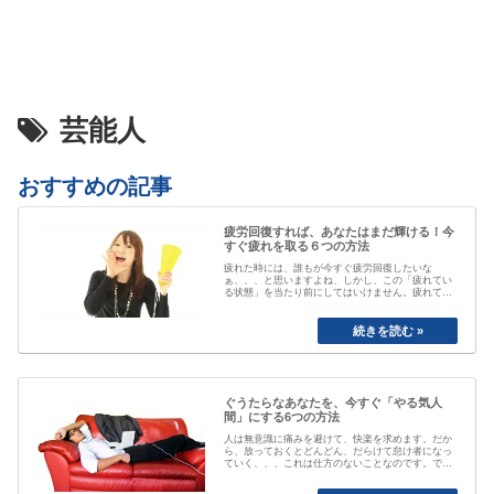
芸能人
おすすめの記事
疲労回復すれば、あなたはまだ輝ける！今
すぐ疲れを取る６つの方法
疲れた時には、誰もが今すぐ疲労回復したいな
ぁ、、、と思いますよね、しかし、この「疲れてい
る状態」を当たり前にしてはいけません。疲れてい
る事が当たり前なると、自分が疲れている事にもや
がて気付かなくなってしまいます。「最近疲れてい
ますよね」と誰かに声を掛けられるまで、自分は大
丈夫と思ってしまっていたり、いつのまにか覇気が
感…
ぐうたらなあなたを、今すぐ「やる気人
間」にする6つの方法
人は無意識に痛みを避けて、快楽を求めます。だか
ら、放っておくとどんどん、だらけて怠け者になっ
ていく、、、これは仕方のないことなのです。で
も、そのままじゃちょっとマズい、、、ですよね。
私も以前は、おもいきり、「ぐうたら属性」でし