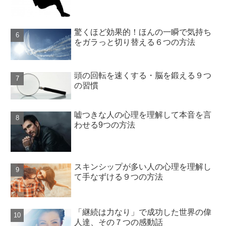
驚くほど効果的！ほんの一瞬で気持ち
をガラっと切り替える６つの方法
頭の回転を速くする・脳を鍛える９つ
の習慣
嘘つきな人の心理を理解して本音を言
わせる9つの方法
スキンシップが多い人の心理を理解し
て手なずける９つの方法
「継続は力なり」で成功した世界の偉
人達、その７つの感動話