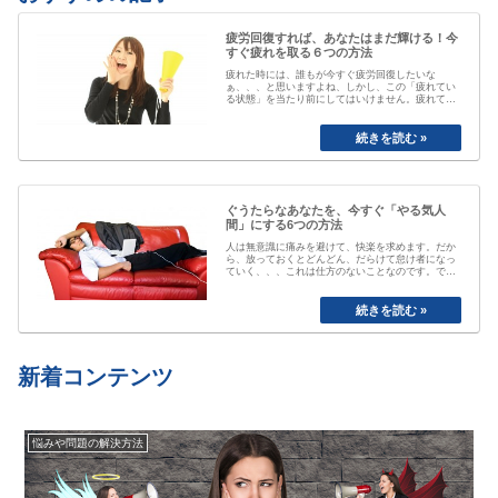
疲労回復すれば、あなたはまだ輝ける！今
すぐ疲れを取る６つの方法
疲れた時には、誰もが今すぐ疲労回復したいな
ぁ、、、と思いますよね、しかし、この「疲れてい
る状態」を当たり前にしてはいけません。疲れてい
る事が当たり前なると、自分が疲れている事にもや
がて気付かなくなってしまいます。「最近疲れてい
ますよね」と誰かに声を掛けられるまで、自分は大
丈夫と思ってしまっていたり、いつのまにか覇気が
感…
ぐうたらなあなたを、今すぐ「やる気人
間」にする6つの方法
人は無意識に痛みを避けて、快楽を求めます。だか
ら、放っておくとどんどん、だらけて怠け者になっ
ていく、、、これは仕方のないことなのです。で
も、そのままじゃちょっとマズい、、、ですよね。
私も以前は、おもいきり、「ぐうたら属性」でし
た。食べたら寝る、めんどくさいから明日でいい
や、、と言い続けて結局やらない、忘れてしまう
etc…
新着コンテンツ
悩みや問題の解決方法