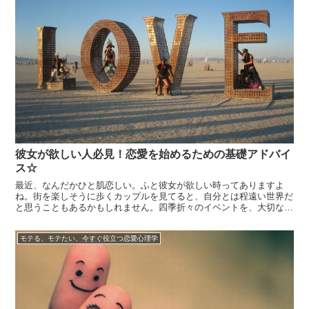
彼女が欲しい人必見！恋愛を始めるための基礎アドバイ
ス☆
最近、なんだかひと肌恋しい。ふと彼女が欲しい時ってありますよ
ね。街を楽しそうに歩くカップルを見てると、自分とは程遠い世界だ
と思うこともあるかもしれません。四季折々のイベントを、大切な人
と過ごしたい。そろそろ独り身を脱出したい。両親の心配事を減らし
てあげたい。癒やされたい。誰かを愛したい、愛されたい・・・様々
モテる、モテたい、今すぐ役立つ恋愛心理学
な理由がある...