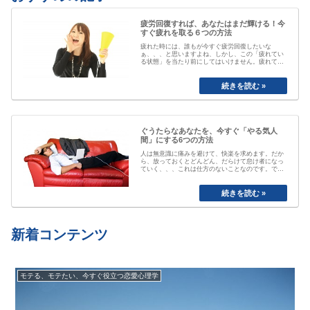
疲労回復すれば、あなたはまだ輝ける！今
すぐ疲れを取る６つの方法
疲れた時には、誰もが今すぐ疲労回復したいな
ぁ、、、と思いますよね、しかし、この「疲れてい
る状態」を当たり前にしてはいけません。疲れてい
る事が当たり前なると、自分が疲れている事にもや
がて気付かなくなってしまいます。「最近疲れてい
ますよね」と誰かに声を掛けられるまで、自分は大
丈夫と思ってしまっていたり、いつのまにか覇気が
感…
ぐうたらなあなたを、今すぐ「やる気人
間」にする6つの方法
人は無意識に痛みを避けて、快楽を求めます。だか
ら、放っておくとどんどん、だらけて怠け者になっ
ていく、、、これは仕方のないことなのです。で
も、そのままじゃちょっとマズい、、、ですよね。
私も以前は、おもいきり、「ぐうたら属性」でし
た。食べたら寝る、めんどくさいから明日でいい
や、、と言い続けて結局やらない、忘れてしまう
etc…
新着コンテンツ
モテる、モテたい、今すぐ役立つ恋愛心理学