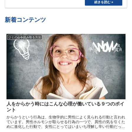
た。食べたら寝る、めんどくさいから明日でいい
や、、と言い続けて結局やらない、忘れてしまう
etc…
新着コンテンツ
ひとの心を読み取る方法
人をからかう時にはこんな心理が働いている９つのポイ
ント
からかうという行為は、生物学的に男性によく見られる行動と言われ
ています。男性ホルモンが取らせる行為の一つで、異性の気を引くた
めに進化した行動で、女性にとってはいまいち理解し辛い行動だった
りしますよね。しかし人間は複雑な心理を持っていますので、単純に