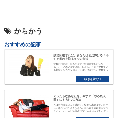
からかう
おすすめの記事
疲労回復すれば、あなたはまだ輝ける！今
すぐ疲れを取る６つの方法
疲れた時には、誰もが今すぐ疲労回復したいな
ぁ、、、と思いますよね、しかし、この「疲れてい
る状態」を当たり前にしてはいけません。疲れてい
る事が当たり前なると、自分が疲れている事にもや
がて気付かなくなってしまいます。「最近疲れてい
ますよね」と誰かに声を掛けられるまで、自分は大
丈夫と思ってしまっていたり、いつのまにか覇気が
感…
ぐうたらなあなたを、今すぐ「やる気人
間」にする6つの方法
人は無意識に痛みを避けて、快楽を求めます。だか
ら、放っておくとどんどん、だらけて怠け者になっ
ていく、、、これは仕方のないことなのです。で
も、そのままじゃちょっとマズい、、、ですよね。
私も以前は、おもいきり、「ぐうたら属性」でし