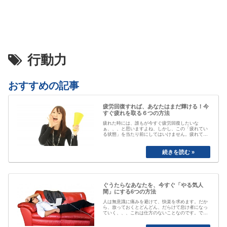
行動力
おすすめの記事
疲労回復すれば、あなたはまだ輝ける！今
すぐ疲れを取る６つの方法
疲れた時には、誰もが今すぐ疲労回復したいな
ぁ、、、と思いますよね、しかし、この「疲れてい
る状態」を当たり前にしてはいけません。疲れてい
る事が当たり前なると、自分が疲れている事にもや
がて気付かなくなってしまいます。「最近疲れてい
ますよね」と誰かに声を掛けられるまで、自分は大
丈夫と思ってしまっていたり、いつのまにか覇気が
感…
ぐうたらなあなたを、今すぐ「やる気人
間」にする6つの方法
人は無意識に痛みを避けて、快楽を求めます。だか
ら、放っておくとどんどん、だらけて怠け者になっ
ていく、、、これは仕方のないことなのです。で
も、そのままじゃちょっとマズい、、、ですよね。
私も以前は、おもいきり、「ぐうたら属性」でし