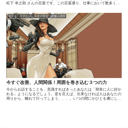
松下 幸之助 さんの言葉です。この言葉通り、仕事において数多くの
失敗の先に必ず成功が待っているか、と言えばそうとは限りません。
「失敗」と一言で言っても成果を得られる失敗の仕方と、そうでない
モテる、モテたい、今すぐ役立つ恋愛心理学
失敗の仕...
今すぐ改善、人間関係！周囲を巻き込む３つの力
今からお話することを、意識すればきっとあなたは「簡単に人に好か
れる」ようになるでしょう。逆を言えば、出来なければ人はあなたの
周りから、離れて行ってしまう、、、。いつの間にかひとを虜にし
て、このひとのために「なにかしてあげたい」「一緒に居たい」と思
わせてくれるひとと、いつの間にかひとに嫌われて、このひととは
「あんまり関わ...