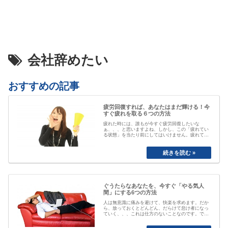
会社辞めたい
おすすめの記事
疲労回復すれば、あなたはまだ輝ける！今
すぐ疲れを取る６つの方法
疲れた時には、誰もが今すぐ疲労回復したいな
ぁ、、、と思いますよね、しかし、この「疲れてい
る状態」を当たり前にしてはいけません。疲れてい
る事が当たり前なると、自分が疲れている事にもや
がて気付かなくなってしまいます。「最近疲れてい
ますよね」と誰かに声を掛けられるまで、自分は大
丈夫と思ってしまっていたり、いつのまにか覇気が
感…
ぐうたらなあなたを、今すぐ「やる気人
間」にする6つの方法
人は無意識に痛みを避けて、快楽を求めます。だか
ら、放っておくとどんどん、だらけて怠け者になっ
ていく、、、これは仕方のないことなのです。で
も、そのままじゃちょっとマズい、、、ですよね。
私も以前は、おもいきり、「ぐうたら属性」でし